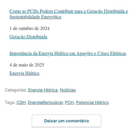
Como as PCHs Podem Contribuir para a Geração Distribuída e
Sustentabilidade Energética
Data
1 de outubro de 2024
Em relação a
Geração Distribuída
Importância da Energia Hídrica em Apagões e Crises Elétricas
Data
4 de maio de 2025
Em relação a
Energia Hídrica
Categorias:
Energia Hídrica
,
Notícias
Tags:
CGH
,
EnergiaRenovável
,
PCH
,
Potencial Hídrico
Deixar um comentário