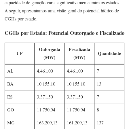
capacidade de geração varia significativamente entre os estados.
A seguir, apresentamos uma visão geral do potencial hídrico de
CGHs por estado.
CGHs por Estado: Potencial Outorgado e Fiscalizado
Outorgada
Fiscalizada
UF
Quantidade
(MW)
(MW)
AL
4.461,00
4.461,00
7
BA
10.155,10
10.155,10
13
ES
3.371,50
3.371,50
7
GO
11.750,94
11.750,94
8
MG
163.209,13
161.209,13
137