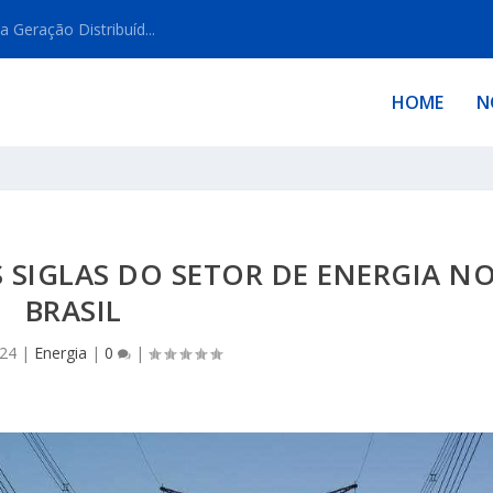
Geração Distribuíd...
HOME
N
 SIGLAS DO SETOR DE ENERGIA N
BRASIL
024
|
Energia
|
0
|