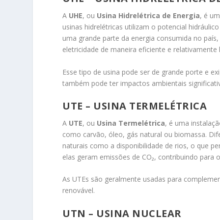
A
UHE
, ou
Usina Hidrelétrica de Energia
, é um
usinas hidrelétricas utilizam o potencial hidráulic
uma grande parte da energia consumida no país, 
eletricidade de maneira eficiente e relativamente 
Esse tipo de usina pode ser de grande porte e ex
também pode ter impactos ambientais significati
UTE – USINA TERMELÉTRICA
A
UTE
, ou
Usina Termelétrica
, é uma instalaç
como carvão, óleo, gás natural ou biomassa. Dif
naturais como a disponibilidade de rios, o que p
elas geram emissões de CO₂, contribuindo para o 
As UTEs são geralmente usadas para complementa
renovável.
UTN – USINA NUCLEAR