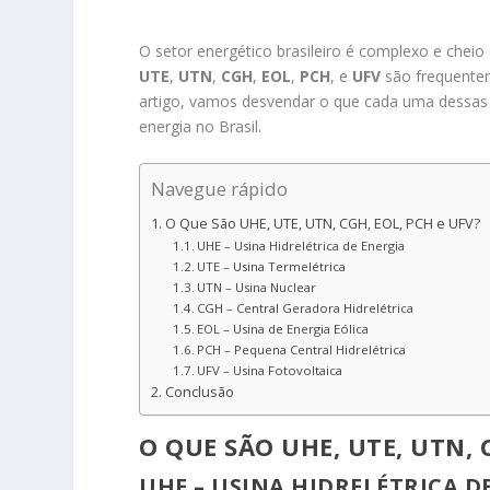
O setor energético brasileiro é complexo e che
UTE
,
UTN
,
CGH
,
EOL
,
PCH
, e
UFV
são frequentem
artigo, vamos desvendar o que cada uma dessas s
energia no Brasil.
Navegue rápido
O Que São UHE, UTE, UTN, CGH, EOL, PCH e UFV?
UHE – Usina Hidrelétrica de Energia
UTE – Usina Termelétrica
UTN – Usina Nuclear
CGH – Central Geradora Hidrelétrica
EOL – Usina de Energia Eólica
PCH – Pequena Central Hidrelétrica
UFV – Usina Fotovoltaica
Conclusão
O QUE SÃO UHE, UTE, UTN, 
UHE – USINA HIDRELÉTRICA D