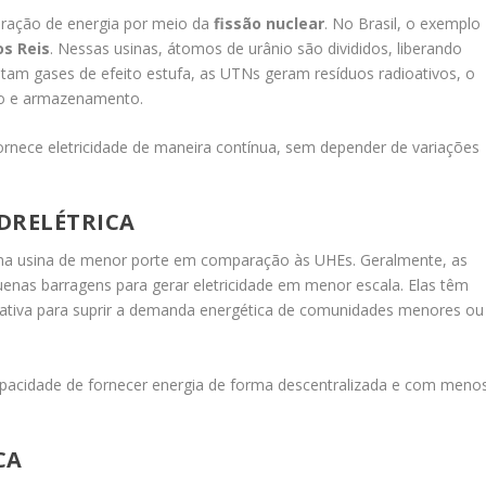
geração de energia por meio da
fissão nuclear
. No Brasil, o exemplo
s Reis
. Nessas usinas, átomos de urânio são divididos, liberando
tam gases de efeito estufa, as UTNs geram resíduos radioativos, o
io e armazenamento.
fornece eletricidade de maneira contínua, sem depender de variações
DRELÉTRICA
ma usina de menor porte em comparação às UHEs. Geralmente, as
enas barragens para gerar eletricidade em menor escala. Elas têm
ativa para suprir a demanda energética de comunidades menores ou
pacidade de fornecer energia de forma descentralizada e com meno
CA