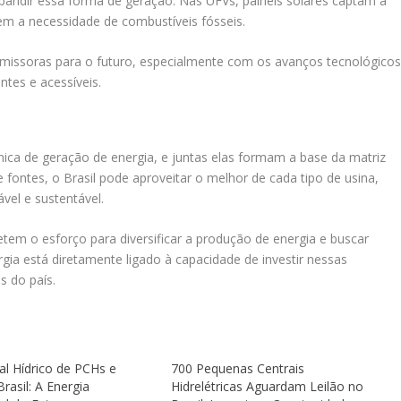
xpandir essa forma de geração. Nas UFVs, painéis solares captam a
sem a necessidade de combustíveis fósseis.
missoras para o futuro, especialmente com os avanços tecnológico
ntes e acessíveis.
ica de geração de energia, e juntas elas formam a base da matriz
e fontes, o Brasil pode aproveitar o melhor de cada tipo de usina,
vel e sustentável.
letem o esforço para diversificar a produção de energia e buscar
rgia está diretamente ligado à capacidade de investir nessas
s do país.
al Hídrico de PCHs e
700 Pequenas Centrais
rasil: A Energia
Hidrelétricas Aguardam Leilão no