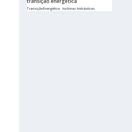
transição energética
TransiçãoEnergética
turbinas hidráulicas