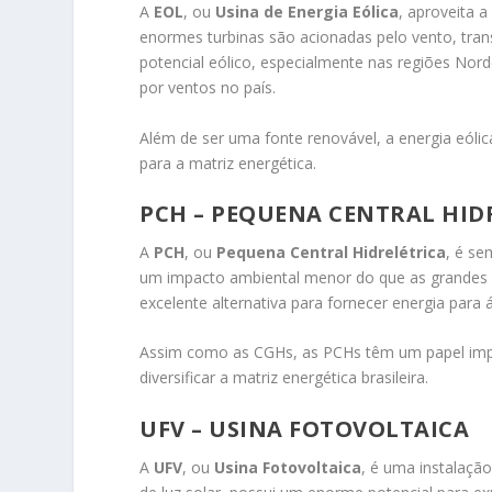
A
EOL
, ou
Usina de Energia Eólica
, aproveita a
enormes turbinas são acionadas pelo vento, tran
potencial eólico, especialmente nas regiões Nord
por ventos no país.
Além de ser uma fonte renovável, a energia eóli
para a matriz energética.
PCH – PEQUENA CENTRAL HID
A
PCH
, ou
Pequena Central Hidrelétrica
, é s
um impacto ambiental menor do que as grandes 
excelente alternativa para fornecer energia par
Assim como as CGHs, as PCHs têm um papel impo
diversificar a matriz energética brasileira.
UFV – USINA FOTOVOLTAICA
A
UFV
, ou
Usina Fotovoltaica
, é uma instalação