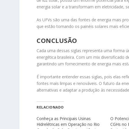
de luz solar, possui um enorme potencial para e
energia solar e a transformam em eletricidade, 
As UFVs são uma das fontes de energia mais pro
que estão tornando os painéis solares mais eficie
CONCLUSÃO
Cada uma dessas siglas representa uma forma ún
energética brasileira. Com um mix diversificado d
garantindo um fornecimento de energia mais está
É importante entender essas siglas, pois elas ref
fontes mais limpas e renováveis. O futuro da ene
alternativas e adaptar a produção às necessidade
RELACIONADO
Conheça as Principais Usinas
O Potenci
Hidrelétricas em Operação no Rio
CGHs no B