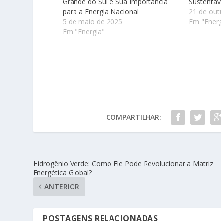
Grande do Sul e Sua Importância
Sustentáv
para a Energia Nacional
21 de out
5 de maio de 2025
Em "Energ
Em "Energia"
COMPARTILHAR:
Hidrogênio Verde: Como Ele Pode Revolucionar a Matriz
Energética Global?
ANTERIOR
POSTAGENS RELACIONADAS