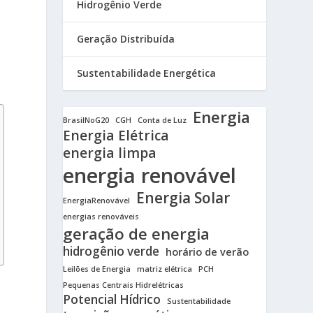
Hidrogênio Verde
Geração Distribuída
Sustentabilidade Energética
Energia
BrasilNoG20
CGH
Conta de Luz
Energia Elétrica
energia limpa
energia renovável
Energia Solar
EnergiaRenovável
energias renováveis
geração de energia
hidrogênio verde
horário de verão
Leilões de Energia
matriz elétrica
PCH
Pequenas Centrais Hidrelétricas
Potencial Hídrico
Sustentabilidade