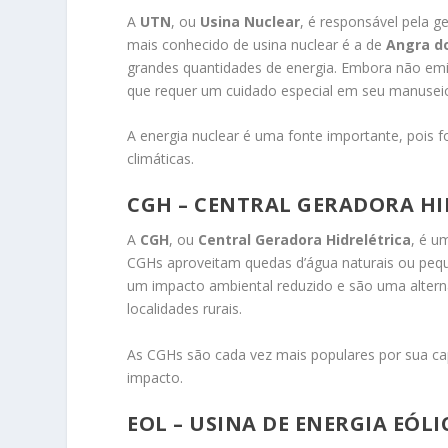
A
UTN
, ou
Usina Nuclear
, é responsável pela 
mais conhecido de usina nuclear é a de
Angra do
grandes quantidades de energia. Embora não emi
que requer um cuidado especial em seu manuse
A energia nuclear é uma fonte importante, pois 
climáticas.
CGH – CENTRAL GERADORA HI
A
CGH
, ou
Central Geradora Hidrelétrica
, é u
CGHs aproveitam quedas d’água naturais ou pequ
um impacto ambiental reduzido e são uma altern
localidades rurais.
As CGHs são cada vez mais populares por sua ca
impacto.
EOL – USINA DE ENERGIA EÓLI