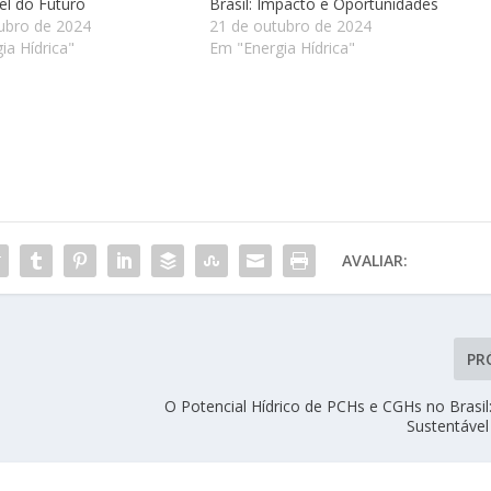
el do Futuro
Brasil: Impacto e Oportunidades
ubro de 2024
21 de outubro de 2024
ia Hídrica"
Em "Energia Hídrica"
AVALIAR:
PR
O Potencial Hídrico de PCHs e CGHs no Brasil
Sustentável