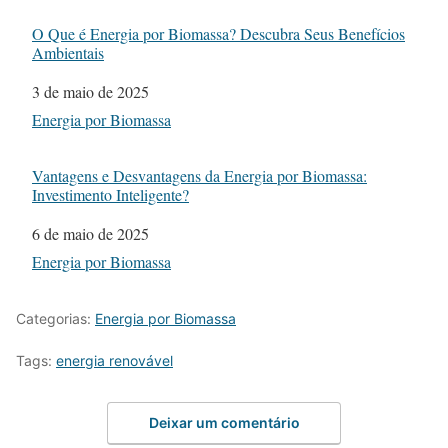
O Que é Energia por Biomassa? Descubra Seus Benefícios
Ambientais
Data
3 de maio de 2025
Em relação a
Energia por Biomassa
Vantagens e Desvantagens da Energia por Biomassa:
Investimento Inteligente?
Data
6 de maio de 2025
Em relação a
Energia por Biomassa
Categorias:
Energia por Biomassa
Tags:
energia renovável
Deixar um comentário