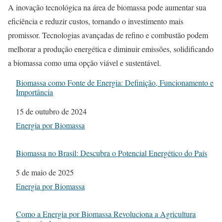
A inovação tecnológica na área de biomassa pode aumentar sua
eficiência e reduzir custos, tornando o investimento mais
promissor. Tecnologias avançadas de refino e combustão podem
melhorar a produção energética e diminuir emissões, solidificando
a biomassa como uma opção viável e sustentável.
Biomassa como Fonte de Energia: Definição, Funcionamento e
Importância
Data
15 de outubro de 2024
Em relação a
Energia por Biomassa
Biomassa no Brasil: Descubra o Potencial Energético do País
Data
5 de maio de 2025
Em relação a
Energia por Biomassa
Como a Energia por Biomassa Revoluciona a Agricultura