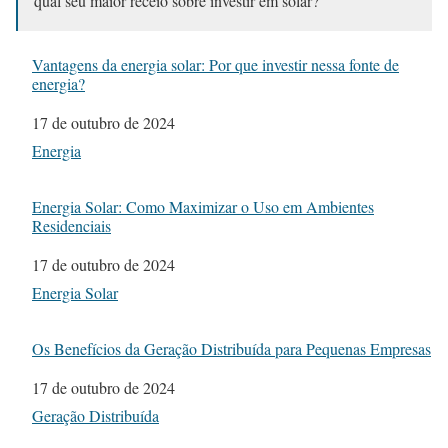
qual seu maior receio sobre investir em solar?”
Vantagens da energia solar: Por que investir nessa fonte de
energia?
Data
17 de outubro de 2024
Em relação a
Energia
Energia Solar: Como Maximizar o Uso em Ambientes
Residenciais
Data
17 de outubro de 2024
Em relação a
Energia Solar
Os Benefícios da Geração Distribuída para Pequenas Empresas
Data
17 de outubro de 2024
Em relação a
Geração Distribuída